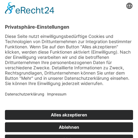
Der Rücken wird in der Schwangerschaft ziemlich
strapaziert. Diese Yoga Übungen helfen ihn zu
stärken.
WEITERLESEN
mehr
happybabyness.com | © 2026. Konzept & Umsetzung:
Kühe im
Netz GmbH
| Alle Rechte vorbehalten.