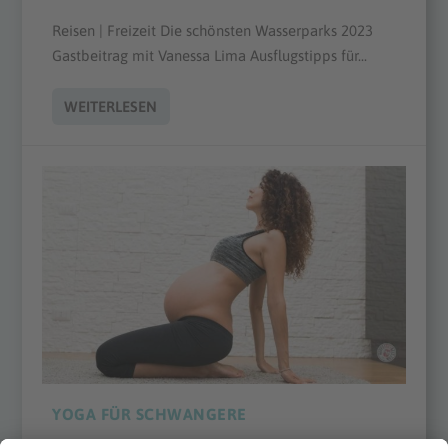
Reisen | Freizeit Die schönsten Wasserparks 2023
Gastbeitrag mit Vanessa Lima Ausflugstipps für...
WEITERLESEN
YOGA FÜR SCHWANGERE